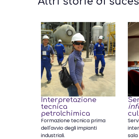
Altri storie di suce
Interpretazione
Ser
tecnica
inf
petrolchimica
cul
Formazione tecnica prima
Serv
dell'avvio degli impianti
inte
industriali.
sala