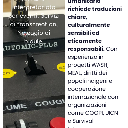
umanitario
interpretariato
richiede traduzioni
per eventi, Servizi
chiare,
culturalmente
di transcreation,
sensibili ed
Noleggio di
eticamente
bidule.
responsabili.
Con
esperienza in
progetti WASH,
MEAL, diritti dei
popoli indigeni e
cooperazione
internazionale con
organizzazioni
come COOPI, UICN
e Survival