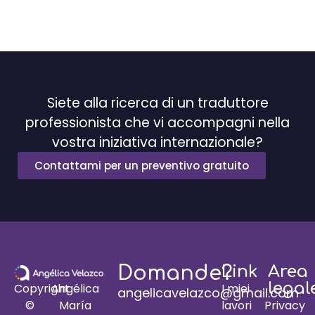
Siete alla ricerca di un traduttore
professionista che vi accompagni nella
vostra iniziativa internazionale?
Contattami per un preventivo gratuito
Domande?
Link
Area
legal
I miei
Copyright
Angélica
angelicavelazco@gmail.com
lavori
Privacy
©
María