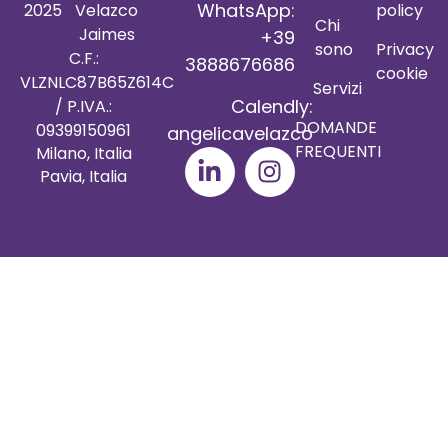
WhatsApp:
policy
2025
Velazco
Chi
Jaimes
+39
sono
Privacy
C.F.:
3888676686
cookie
VLZNLC87B65Z614C
Servizi
Calendly:
/ P.IVA.:
DOMANDE
09399150961
angelicavelazco
FREQUENTI
Milano, Italia
Pavia, Italia