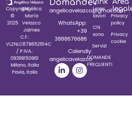
Domande?
Link
Area
legal
I miei
Copyright
Angélica
angelicavelazco@gmail.com
lavori
Privacy
©
María
WhatsApp:
policy
2025
Velazco
Chi
Jaimes
+39
sono
Privacy
C.F.:
3888676686
cookie
VLZNLC87B65Z614C
Servizi
Calendly:
/ P.IVA.:
DOMANDE
09399150961
angelicavelazco
FREQUENTI
Milano, Italia
Pavia, Italia