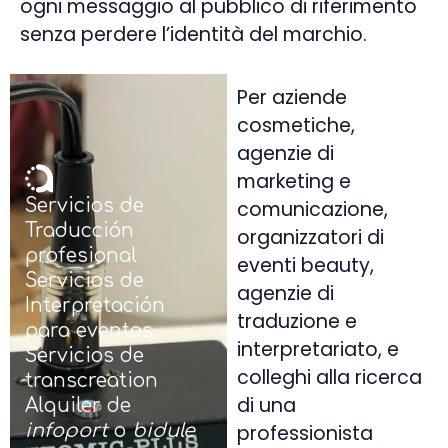
ogni messaggio al pubblico di riferimento
senza perdere l’identità del marchio.
Per aziende
cosmetiche,
agenzie di
marketing e
Servicios de
comunicazione,
Traducción
organizzatori di
profesional
eventi beauty,
Servicios de
agenzie di
Interpretación
traduzione e
para eventos
interpretariato, e
Servicios de
colleghi alla ricerca
transcreation
di una
Alquiler de
professionista
infoport
o
bidule