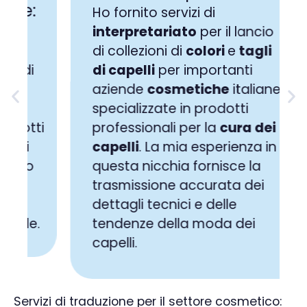
c
Ho fornito servizi di
interpretariato
per il lancio
H
di collezioni di
colori
e
tagli
s
di capelli
per importanti
c
aziende
cosmetiche
italiane
u
specializzate in prodotti
a
ti
professionali per la
cura dei
c
capelli
. La mia esperienza in
p
questa nicchia fornisce la
5
trasmissione accurata dei
g
dettagli tecnici e delle
f
.
tendenze della moda dei
e
capelli.
Servizi di traduzione per il settore cosmetico: