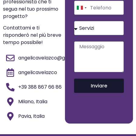
professionista che ti
segua nel tuo prossimo
Italy
progetto?
+39
Contattami e ti
risponderò nel più breve
tempo possibile!
angelicavelazco@gmail.com
angelicavelazco
Inviare
+39 388 867 66 86
Milano, Italia
Pavia, Italia