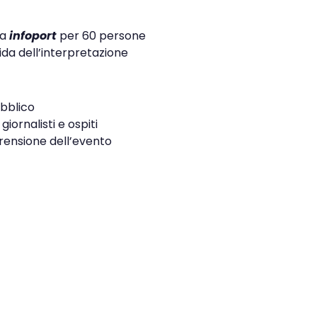
ma
infoport
per 60 persone
ida dell’interpretazione
ubblico
iornalisti e ospiti
rensione dell’evento