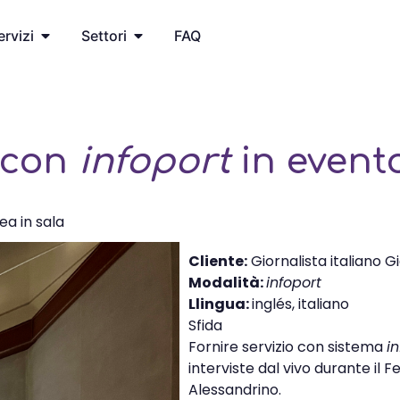
ervizi
Settori
FAQ
o con
infoport
in evento
ea in sala
Cliente:
Giornalista italiano G
Modalità:
infoport
Llingua:
inglés, italiano
Sfida
Fornire servizio con sistema
i
interviste dal vivo durante il
Alessandrino.