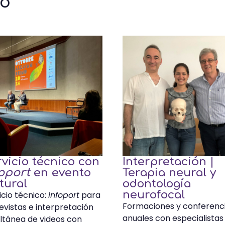
to
vicio técnico con
Interpretación |
oport
en evento
Terapia neural y
tural
odontología
neurofocal
icio técnico:
infoport
para
Formaciones y conferenc
evistas e interpretación
anuales con especialistas
ltánea de videos con