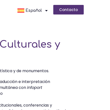
Contacto
Español
Culturales y
rtística y de monumentos.
raducción e interpretación
simultánea con
infoport
no
titucionales, conferencias y