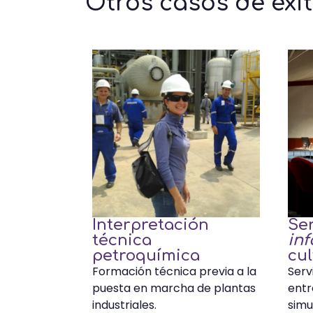
Otros casos de éxi
Interpretación
Ser
técnica
inf
petroquímica
cul
Formación técnica previa a la
Serv
puesta en marcha de plantas
entr
industriales.
simu