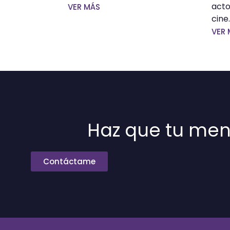
acto
VER MÁS
cine.
VER 
Haz que tu men
Contáctame