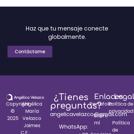
Haz que tu mensaje conecte
globalmente.
Contáctame
¿Tienes
Enlaces
Lega
Portafolio
Política de
Copyright
Angélica
preguntas?
privacidad
©
María
angelicavelazco@gmail.com
Sobre
2025
Velazco
mí
Política
Jaimes
WhatsApp:
de
C.F.: