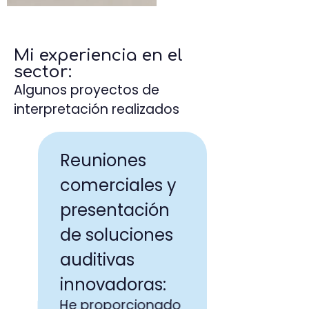
Mi experiencia en el
sector:
Algunos proyectos de
interpretación realizados
Lanzamie
Reuniones
producto
comerciales y
electróni
presentación
software:
de soluciones
He ofrecido
auditivas
interpretac
innovadoras:
simultánea
lanzamiento
He proporcionado