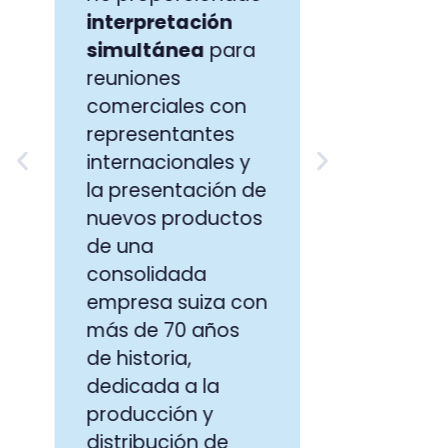
productos 
interpretación
destacada 
simultánea
para
estadounid
reuniones
diseña y pr
comerciales con
equipos ele
representantes
en
software
y
internacionales y
línea
.
la presentación de
nuevos productos
de una
consolidada
empresa suiza con
más de 70 años
de historia,
dedicada a la
producción y
distribución de