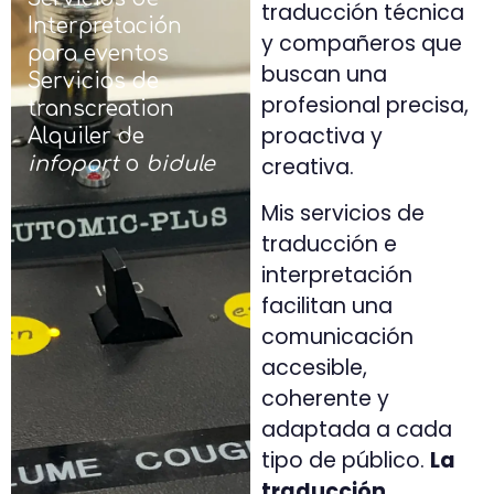
traducción técnica
Interpretación
y compañeros que
para eventos
buscan una
Servicios de
profesional precisa,
transcreation
proactiva y
Alquiler de
creativa.
infoport
o
bidule
Mis servicios de
traducción e
interpretación
facilitan una
comunicación
accesible,
coherente y
adaptada a cada
tipo de público.
La
traducción